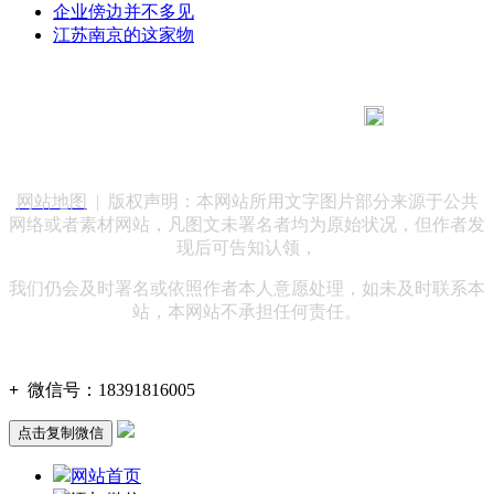
企业傍边并不多见
江苏南京的这家物
183 9181 6005
客服热线：
客服QQ：10014803 公司地址：陕西省咸阳市秦都区世纪大
道华宇双子星A座 法律顾问：陕西润丰律师事务所
网站地图
| 版权声明：本网站所用文字图片部分来源于公共
网络或者素材网站，凡图文未署名者均为原始状况，但作者发
现后可告知认领，
我们仍会及时署名或依照作者本人意愿处理，如未及时联系本
站，本网站不承担任何责任。
+
微信号：
18391816005
点击复制微信
网站首页