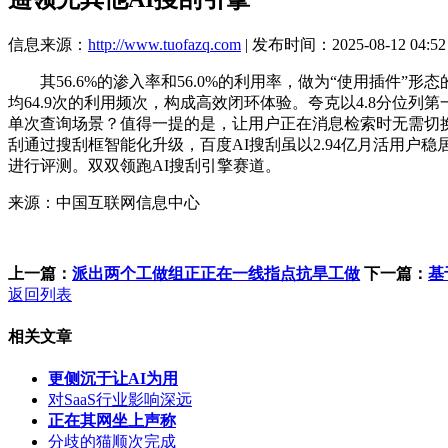
信息来源：
http://www.tuofazq.com
| 发布时间：2025-08-12 04:52
其56.6%的渗入率和56.0%的利用率，做为“使用插件”
均64.9次的利用频次，构成高效闭环体验。夸克以4.8分位列
单次查询场景？值得一提的是，让用户正在消息检索时无需切换使
刮通过搜刮框智能化升级，百度AI搜刮虽以2.94亿月活用
进行评测。双双领跑AI搜刮引擎赛道。
来源：中国互联网信息中心
上一篇：
派出两个工做组正正在一线指点抗旱工做
下一篇：
基
返回列表
相关文章
更侧沉于让AI为用
对SaaS行业影响深远
正在其网坐上声称
分歧的猫顺次完成